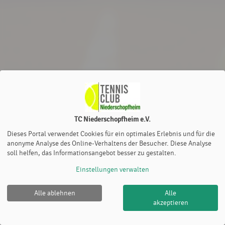
TC Niederschopfheim e.V.
Dieses Portal verwendet Cookies für ein optimales Erlebnis und für die
anonyme Analyse des Online-Verhaltens der Besucher. Diese Analyse
soll helfen, das Informationsangebot besser zu gestalten.
Einstellungen verwalten
Alle ablehnen
Alle
akzeptieren
TC Niederschopfheim e.V. |
Impressum
|
Cookie Policy
© 2012-2026
eTennis