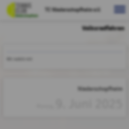
TC Niederschopfheim e.V.
Volksradfahren
Wir radeln mit
Niederschopfheim
9. Juni 2025
Montag,