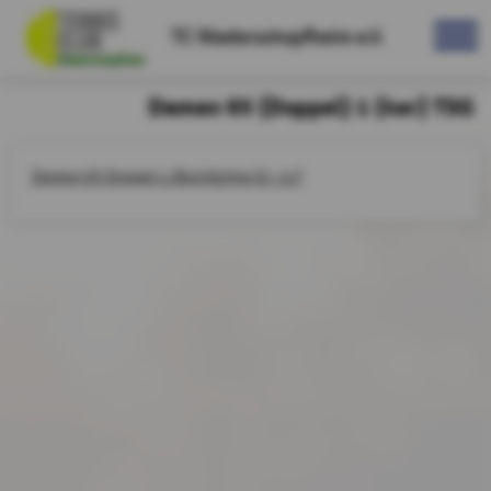
TC Niederschopfheim e.V.
Damen 65 (Doppel) 1 (4er) TSG
Damen 65 Doppel 1.Bezirksliga Gr. 117